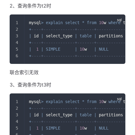
2、查询条件为t2时
mysql
>
explain
select
*
from
10
w 
where
 t2
=
'a
+
----+-------------+-------+------------+---
|
 id 
|
 select_type 
|
table
|
 partitions 
|
ty
+
----+-------------+-------+------------+---
|
1
|
SIMPLE
|
10
w   
|
NULL
|
AL
+
----+-------------+-------+------------+---
联合索引无效
3、查询条件为t3时
mysql
>
explain
select
*
from
10
w 
where
 t3
=
10
+
----+-------------+-------+------------+---
|
 id 
|
 select_type 
|
table
|
 partitions 
|
ty
+
----+-------------+-------+------------+---
|
1
|
SIMPLE
|
10
w   
|
NULL
|
AL
+
----+-------------+-------+------------+---