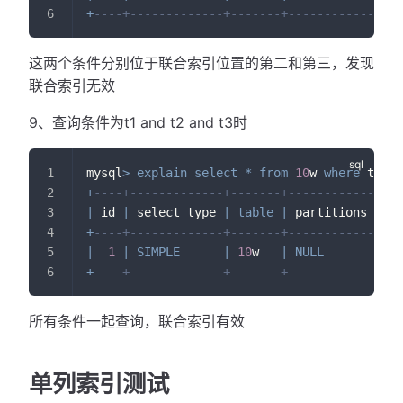
+
----+-------------+-------+------------+---
这两个条件分别位于联合索引位置的第二和第三，发现
联合索引无效
9、查询条件为t1 and t2 and t3时
mysql
>
explain
select
*
from
10
w 
where
 t1
=
10
+
----+-------------+-------+------------+---
|
 id 
|
 select_type 
|
table
|
 partitions 
|
ty
+
----+-------------+-------+------------+---
|
1
|
SIMPLE
|
10
w   
|
NULL
|
 re
+
----+-------------+-------+------------+---
所有条件一起查询，联合索引有效
单列索引测试