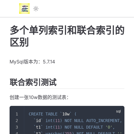
多个单列索引和联合索引的
区别
MySql版本为：5.7.14
联合索引测试
创建一张10w数据的测试表：
CREATE
TABLE
`
10w
`
(
`
id
`
int
(
11
)
NOT
NULL
AUTO_INCREMENT
,
`
t1
`
int
(
11
)
NOT
NULL
DEFAULT
'0'
,
`
t2
`
varchar
(
255
)
NOT
NULL
DEFAULT
''
,