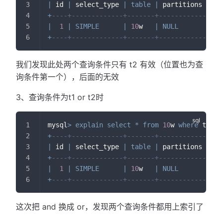
|
 id 
|
 select_type 
|
table
|
 partitions 
|
ty
+
----+-------------+-------+------------+---
|
1
|
SIMPLE
|
10
w   
|
NULL
|
 re
+
----+-------------+-------+------------+---
我们发现此处两个查询条件只有 t2 有效（位置也为查
询条件第一个），后面的无效
3、查询条件为t1 or t2时
mysql
>
explain
select
*
from
10
w 
where
 t1
=
10
+
----+-------------+-------+------------+---
|
 id 
|
 select_type 
|
table
|
 partitions 
|
ty
+
----+-------------+-------+------------+---
|
1
|
SIMPLE
|
10
w   
|
NULL
|
 in
+
----+-------------+-------+------------+---
这次把 and 换成 or，发现两个查询条件都用上索引了