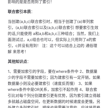
影响的是是否用到了索引！
联合索引本质
：
当创建(a,b,c)联合索引时，相当于创建了(a)单列索
引，(a,b)联合索引以及(a,b,c)联合索引 想要索引生效
的话,只能使用 a和a,b和a,b,c三种组合；当然，我们上
面测试过，a,c组合也可以，但实际上只用到了a的索
引，c并没有用到！ 注：这个可以结合上边的 通俗理
解 来思考！
其他知识点
：
1、需要加索引的字段，要在where条件中 2、数据量
少的字段不需要加索引；因为建索引有一定开销，如果
数据量小则没必要建索引（速度反而慢） 3、如果
where条件中是OR关系，加索引不起作用 4、联合索
引比对每个列分别建索引更有优势，因为索引建立得越
多就越占磁盘空间，在更新数据的时候速度会更慢。另
外建立多列索引时，顺序也是需要注意的，应该将严格