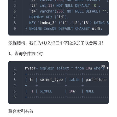
`
t3
`
int
(
11
)
NOT
NULL
DEFAULT
'0'
,
`
t4
`
varchar
(
255
)
NOT
NULL
DEFAULT
''
,
PRIMARY
KEY
(
`
id
`
)
,
KEY
`
index_3
`
(
`
t1
`
,
`
t2
`
,
`
t3
`
)
USING
BTREE
)
ENGINE
=
InnoDB
DEFAULT
CHARSET
=
utf8
;
依据结构，我们为t1,t2,t3三个字段添加了联合索引！
1、查询条件为t1时
mysql
>
explain
select
*
from
10
w 
where
 t1
=
10
+
----+-------------+-------+------------+---
|
 id 
|
 select_type 
|
table
|
 partitions 
|
ty
+
----+-------------+-------+------------+---
|
1
|
SIMPLE
|
10
w   
|
NULL
|
 re
+
----+-------------+-------+------------+---
联合索引有效