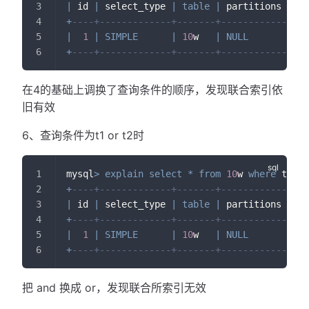
|
 id 
|
 select_type 
|
table
|
 partitions 
|
ty
+
----+-------------+-------+------------+---
|
1
|
SIMPLE
|
10
w   
|
NULL
|
 re
+
----+-------------+-------+------------+---
在4的基础上调换了查询条件的顺序，发现联合索引依
旧有效
6、查询条件为t1 or t2时
mysql
>
explain
select
*
from
10
w 
where
 t1
=
10
+
----+-------------+-------+------------+---
|
 id 
|
 select_type 
|
table
|
 partitions 
|
ty
+
----+-------------+-------+------------+---
|
1
|
SIMPLE
|
10
w   
|
NULL
|
AL
+
----+-------------+-------+------------+---
把 and 换成 or，发现联合所索引无效