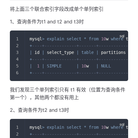
将上面三个联合索引字段改成单个单列索引
1、查询条件为t1 and t2 and t3时
mysql
>
explain
select
*
from
10
w 
where
 t1
=
10
+
----+-------------+-------+------------+---
|
 id 
|
 select_type 
|
table
|
 partitions 
|
ty
+
----+-------------+-------+------------+---
|
1
|
SIMPLE
|
10
w   
|
NULL
|
 re
+
----+-------------+-------+------------+---
我们发现三个单列索引只有 t1 有效（位置为查询条件
第一个），其他两个都没有用上
2、查询条件为t2 and t3时
mysql
>
explain
select
*
from
10
w 
where
 t2
=
'a
+
----+-------------+-------+------------+---