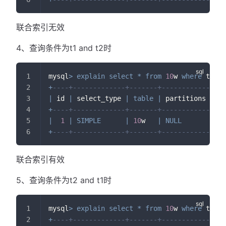
联合索引无效
4、查询条件为t1 and t2时
mysql
>
explain
select
*
from
10
w 
where
 t1
=
10
+
----+-------------+-------+------------+---
|
 id 
|
 select_type 
|
table
|
 partitions 
|
ty
+
----+-------------+-------+------------+---
|
1
|
SIMPLE
|
10
w   
|
NULL
|
 re
+
----+-------------+-------+------------+---
联合索引有效
5、查询条件为t2 and t1时
mysql
>
explain
select
*
from
10
w 
where
 t2
=
'a
+
----+-------------+-------+------------+---